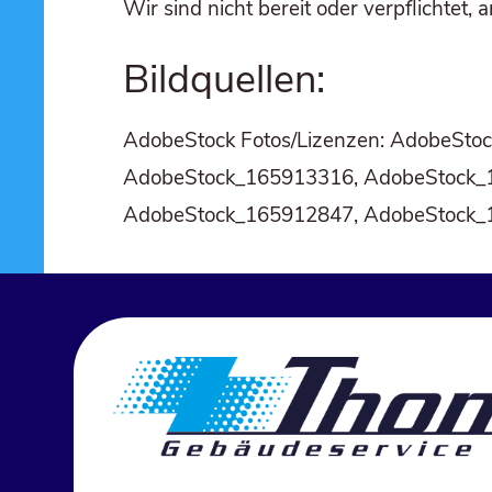
Wir sind nicht bereit oder ver­pflich­tet, a
Bild­quel­len:
Ado­be­Stock Fotos/Lizenzen: AdobeS
AdobeStock_165913316, AdobeStock_
AdobeStock_165912847, AdobeStock