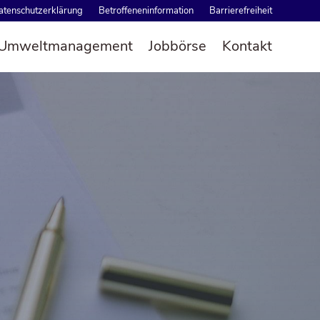
ten­schutz­er­klä­rung
Betrof­fe­nen­in­for­ma­ti­on
Bar­rie­re­frei­heit
 und Umweltmanagement
Job­bör­se
Kon­takt