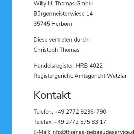
Wil­ly H. Tho­mas GmbH
Bür­ger­meis­ter­wie­se 14
35745 Her­born
Die­se ver­tre­ten durch:
Chris­toph Thomas
Han­dels­re­gis­ter: HRB 4022
Regis­ter­ge­richt: Amts­ge­richt Wetzlar
Kon­takt
Tele­fon: +49 2772 9236–790
Tele­fax: +49 2772 575 83 17
E‑Mail: info@thomas-gebaeudeservice.