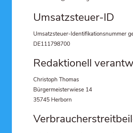
Umsatz­steu­er-ID
Umsatz­steu­er-Iden­ti­fi­ka­ti­ons­num­mer
DE111798700
Redak­tio­nell verantw
Chris­toph Tho­mas
Bür­ger­meis­ter­wie­se 14
35745 Her­born
Verbraucher­streit­bei