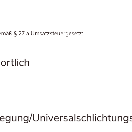
 gemäß § 27 a Umsatz­steu­er­ge­setz:
ortlich
legung/Universal­schlichtungs­