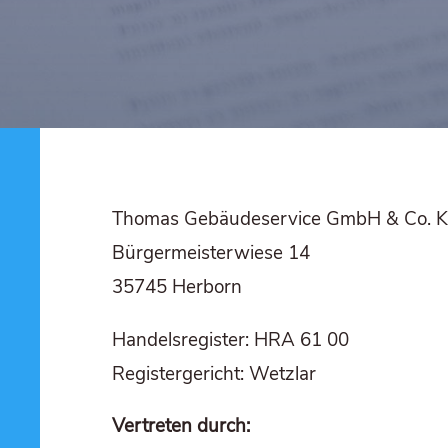
Tho­mas Gebäu­de­ser­vice GmbH & Co. 
Bür­ger­meis­ter­wie­se 14
35745 Her­born
Han­dels­re­gis­ter: HRA 61 00
Regis­ter­ge­richt: Wetzlar
Ver­tre­ten durch: