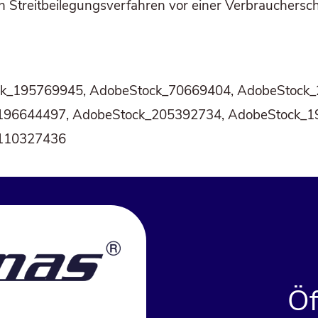
n Streit­bei­le­gungs­ver­fah­ren vor einer Ver­brau­cher­sc
tock_195769945, AdobeStock_70669404, AdobeStoc
196644497, AdobeStock_205392734, AdobeStock_1
_110327436
Öf