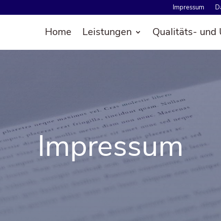
Impres­sum
Da
Home
Leis­tun­gen
Qua­­li­­täts-
Impres­sum