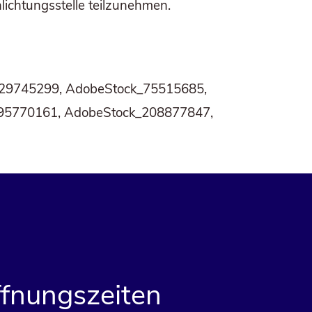
hlich­tungs­stel­le teilzunehmen.
k_29745299, AdobeStock_75515685,
95770161, AdobeStock_208877847,
fnungszeiten