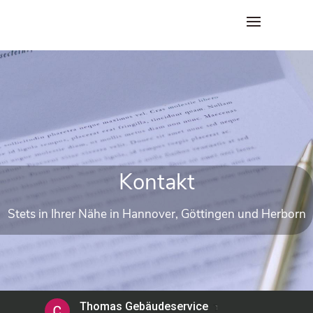
Kon­takt
Stets in Ihrer Nähe in Han­no­ver, Göt­tin­gen und Herborn