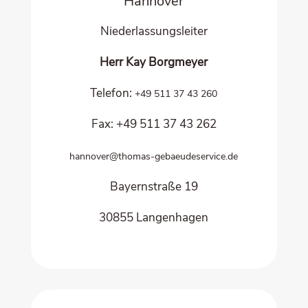
Han­no­ver
Nie­der­las­sungs­lei­ter
Herr Kay Borgmeyer
Tele­fon:
+49 511 37 43 260
Fax: +49 511 37 43 262
hannover@thomas-gebaeudeservice.de
Bay­ern­stra­ße 19
30855 Lan­gen­ha­gen