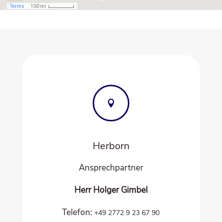

Her­born
Ansprech­part­ner
Herr Hol­ger Gimbel
Tele­fon:
+49 2772 9 23 67 90