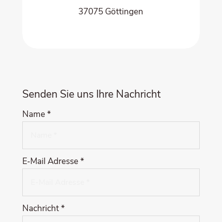
37075 Göt­tin­gen
Sen­den Sie uns Ihre Nachricht
Name *
E‑Mail Adres­se *
Nach­richt *