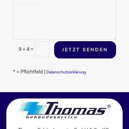
=
9 + 4
JETZT SENDEN
* = Pflicht­feld |
Daten­schutz­er­klä­rung