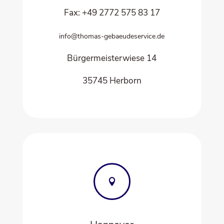
Fax: +49 2772 575 83 17
info@thomas-gebaeudeservice.de
Bür­ger­meis­ter­wie­se 14
35745 Her­born
