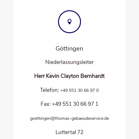

Göt­tin­gen
Nie­der­las­sungs­lei­ter
Herr Kevin Clay­ton Bernhardt
Tele­fon:
+49 551 30 66 97 0
Fax: +49 551 30 66 97 1
goettingen@thomas-gebaeudeservice.de
Lut­ter­tal 72