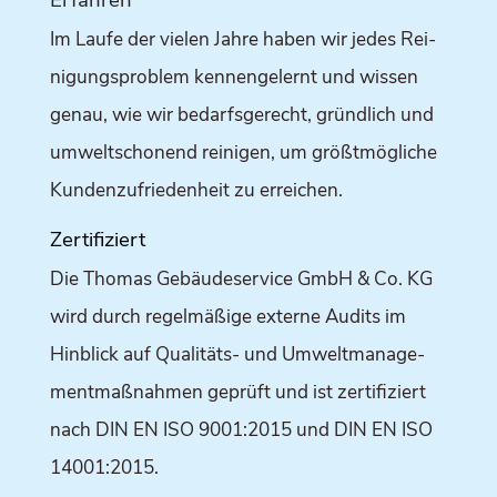
Erfah­ren
Im Lau­fe der vie­len Jah­re haben wir jedes Rei­
ni­gungs­pro­blem ken­nen­ge­lernt und wis­sen
genau, wie wir bedarfs­ge­recht, gründ­lich und
umwelt­scho­nend rei­ni­gen, um größt­mög­li­che
Kun­den­zu­frie­den­heit zu erreichen.
Zer­ti­fi­ziert
Die Tho­mas Gebäu­de­ser­vice GmbH & Co. KG
wird durch regel­mä­ßi­ge exter­ne Audits im
Hin­blick auf Qua­li­täts- und Umwelt­ma­nage­
ment­maß­nah­men geprüft und ist zer­ti­fi­ziert
nach DIN EN ISO 9001:2015 und DIN EN ISO
14001:2015.