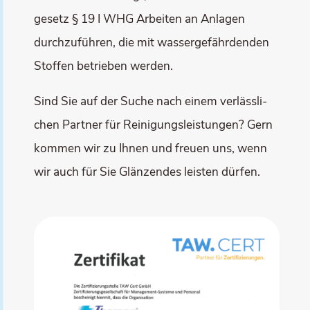
ge­setz § 19 I WHG Arbei­ten an Anla­gen
durch­zu­füh­ren, die mit was­ser­ge­fähr­den­den
Stof­fen betrie­ben werden.
Sind Sie auf der Suche nach einem ver­läss­li­
chen Part­ner für Rei­ni­gungs­leis­tun­gen? Gern
kom­men wir zu Ihnen und freu­en uns, wenn
wir auch für Sie Glän­zen­des leis­ten dürfen.