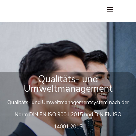
Qua­li­täts- und
Umweltmanagement
Qua­li­täts- und Umwelt­ma­nage­ment­sys­tem nach der
Norm DIN EN ISO 9001:2015 und DIN EN ISO
14001:2015