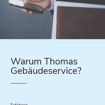
War­um Tho­mas
Gebäudeservice?