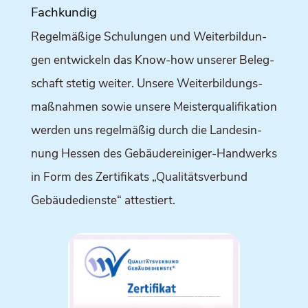
Fach­kun­dig
Regel­mä­ßi­ge Schu­lun­gen und Wei­ter­bil­dun­
gen ent­wi­ckeln das Know-how unse­rer Beleg­
schaft ste­tig wei­ter. Unse­re Wei­ter­bil­dungs­
maß­nah­men sowie unse­re Meis­ter­qua­li­fi­ka­ti­on
wer­den uns regel­mä­ßig durch die Lan­des­in­
nung Hes­sen des Gebäu­de­rei­ni­ger-Hand­werks
in Form des Zer­ti­fi­kats „Qua­li­täts­ver­bund
Gebäu­de­diens­te“ attestiert.