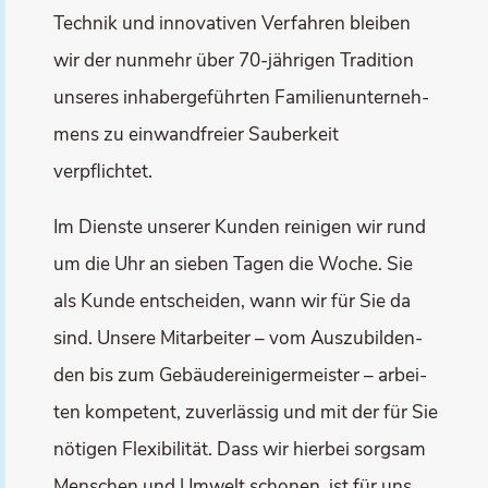
Tech­nik und inno­va­ti­ven Ver­fah­ren blei­ben
wir der nun­mehr über 70-jäh­ri­gen Tra­di­ti­on
unse­res inha­ber­ge­führ­ten Fami­li­en­un­ter­neh­
mens zu ein­wand­frei­er Sau­ber­keit
verpflichtet.
Im Diens­te unse­rer Kun­den rei­ni­gen wir rund
um die Uhr an sie­ben Tagen die Woche. Sie
als Kun­de ent­schei­den, wann wir für Sie da
sind. Unse­re Mit­ar­bei­ter – vom Aus­zu­bil­den­
den bis zum Gebäu­de­rei­ni­ger­meis­ter – arbei­
ten kom­pe­tent, zuver­läs­sig und mit der für Sie
nöti­gen Fle­xi­bi­li­tät. Dass wir hier­bei sorg­sam
Men­schen und Umwelt scho­nen, ist für uns