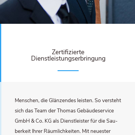
Zer­ti­fi­zier­te
Dienstleistungserbringung
Men­schen, die Glän­zen­des leis­ten. So ver­steht
sich das Team der Tho­mas Gebäu­de­ser­vice
GmbH & Co. KG als Dienst­leis­ter für die Sau­
ber­keit Ihrer Räum­lich­kei­ten. Mit neu­es­ter