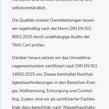
selbstverständlich.
Die Qua­li­tät unse­rer Dienst­leis­tun­gen las­sen
wir regel­mä­ßig nach der Norm DIN EN ISO
9001:2015 durch unab­hän­gi­ge Audits der
TAW Cert prüfen.
Dar­über hin­aus set­zen wir das Umwelt­ma­
nage­ment­sys­tem zer­ti­fi­ziert nach DIN EN ISO
14001:2015 um. Die­ses beinhal­tet Nach­hal­
tig­keits­an­for­de­run­gen in den Berei­chen Ener­
gie, Müll­tren­nung, Ent­sor­gung und Con­trol­
ling. Zudem sind wir als zer­ti­fi­zier­ter Fach­be­
trieb dazu berech­tigt, nach Was­ser­haus­halts­