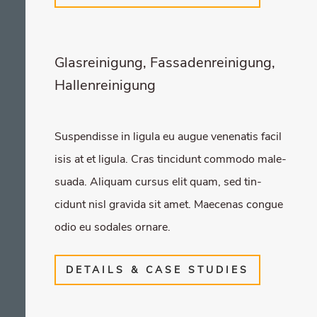
Glas­rei­ni­gung, Fas­sa­den­rei­ni­gung,
Hallenreinigung
Sus­pen­dis­se in ligu­la eu augue venena­tis faci­l
i­sis at et ligu­la. Cras tin­cidunt com­mo­do male­
sua­da. Ali­quam cur­sus elit quam, sed tin­
cidunt nisl gra­vi­da sit amet. Mae­ce­nas con­gue
odio eu soda­les ornare.
DETAILS & CASE STUDIES