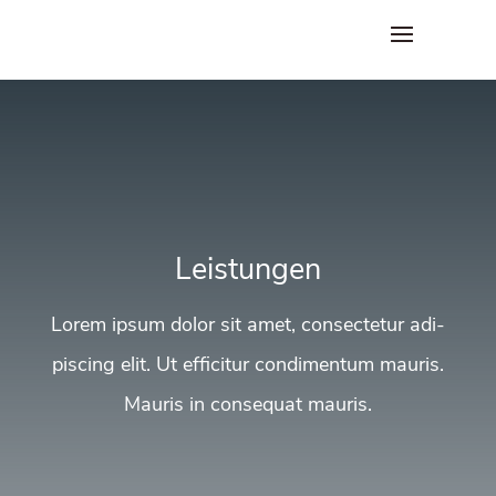
Leis­tun­gen
Lorem ipsum dolor sit amet, con­sec­te­tur adi­
pi­scing elit. Ut effi­ci­tur con­di­men­tum mau­ris.
Mau­ris in con­se­quat mauris.